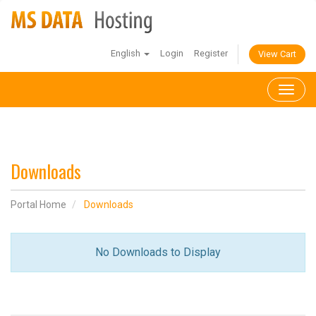
English
Login
Register
View Cart
Toggl
naviga
Downloads
Portal Home
Downloads
No Downloads to Display